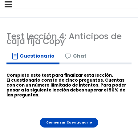
Test lección 4: Anticipos de
caja fija Copy
Cuestionario
Chat
Completa este test para finalizar esta lección.
El cuestionario consta de cinco preguntas. Cuentas
con
con un
número ilimitado de intentos. Para poder
pasar a la siguiente lección debes superar el 50% de
las preguntas.