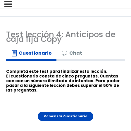
Test lección 4: Anticipos de
caja fija Copy
Cuestionario
Chat
Completa este test para finalizar esta lección.
El cuestionario consta de cinco preguntas. Cuentas
con
con un
número ilimitado de intentos. Para poder
pasar a la siguiente lección debes superar el 50% de
las preguntas.