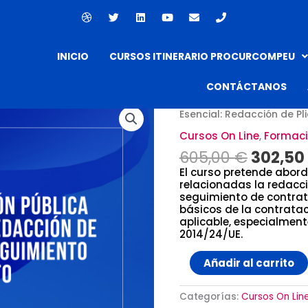
D
T
L
Y
E
P
r
w
i
o
n
h
i
i
n
u
v
o
b
t
k
t
e
n
b
t
e
u
l
e
INICIO
CURSOS ITINERARIO PROCURCOMPEU
b
e
d
b
o
l
r
i
e
p
e
n
e
CONTÁCTANOS
El
Curso
Inicio
/
Cursos On Line
/ C
precio
de
Esencial: Redacción de Pl
origina
Contratación
era:
Cursos On Line
,
Formaci
Pública
605,00
Esencial:
605,00
€
302,50
Redacción
El curso pretende abord
de
relacionadas la redacci
Pliegos
seguimiento de contrato
y
básicos de la contratac
Seguimiento
aplicable, especialmente
del
2014/24/UE.
Contrato
cantidad
Añadir al carrito
Categorías:
Cursos On Lin