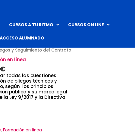
CURSOS A TU RITMO
CURSOS ON LINE
ACCESO ALUMNADO
El
urso de Contratación Pública
precio
iegos y Seguimiento del Contrato
l
actual
es:
ón en línea
 €.
302,50 €.
€
ar todas las cuestiones
ón de pliegos técnicos y
, según los principios
ión pública y su marco legal
 la Ley 9/2017 y la Directiva
e
,
Formación en línea