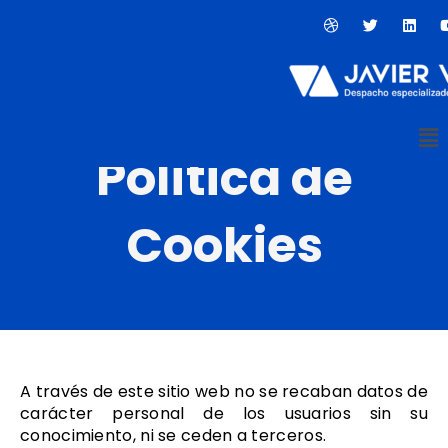
Ir
D
T
L
al
r
w
i
contenido
i
i
n
b
t
k
b
t
e
b
e
d
l
r
i
e
n
Me
Política de
Cookies
A través de este sitio web no se recaban datos de
carácter personal de los usuarios sin su
conocimiento, ni se ceden a terceros.