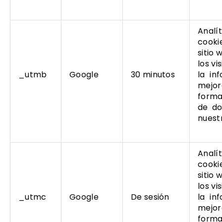
Analí
cooki
sitio
los vi
_utmb
Google
30 minutos
la in
mejora
forma
de do
nuest
Analí
cooki
sitio
los vi
_utmc
Google
De sesión
la in
mejora
forma