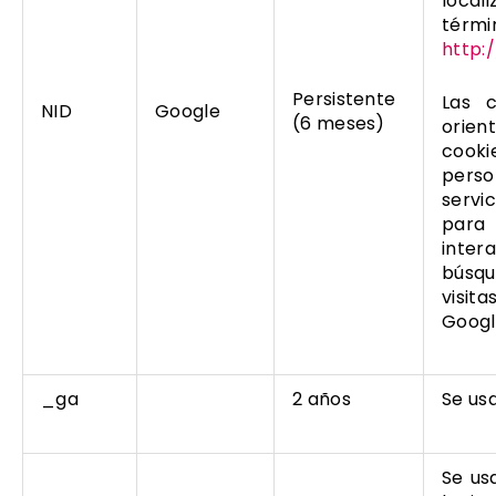
local
térm
http:
Persistente
Las 
NID
Google
(6 meses)
orien
cooki
perso
servic
para 
inter
búsqu
visit
Googl
_ga
2 años
Se usa
Se usa