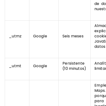
de do
nuest
Almac
expli
_utmz
Google
Seis meses
cooki
JavaS
datos
Persistente
Analí
_utmt
Google
(10 minutos)
limita
Emple
Maps.
porqu
para