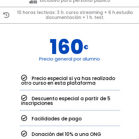
Exclusivo para personal público
la Contratación
10 horas lectivas: 3 h. curso streaming + 6 h.estudio
documentación + 1 h. test.
Pública:
planificación,
160
€
ciclo de vida,
Precio general por alumno
legislación
Precio especial si ya has realizado
otro curso en esta plataforma
CURSO ON LINE EN DIRECTO / 9
Descuento especial a partir de 5
ABRIL 2025
inscripciones
Facilidades de pago
REERVAR MI PLAZA
Donación del 10% a una ONG