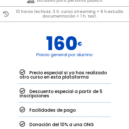
Exclusivo para personal público
electrónica: la
10 horas lectivas: 3 h. curso streaming + 6 h.estudio
documentación + 1 h. test.
plataforma de
contratos del
160
€
sector público
Precio general por alumno
de extremo a
Precio especial si ya has realizado
extremo
otro curso en esta plataforma
Descuento especial a partir de 5
inscripciones
CURSO ON LINE EN DIRECTO /
21 FEBRERO 2024
Facilidades de pago
Donación del 10% a una ONG