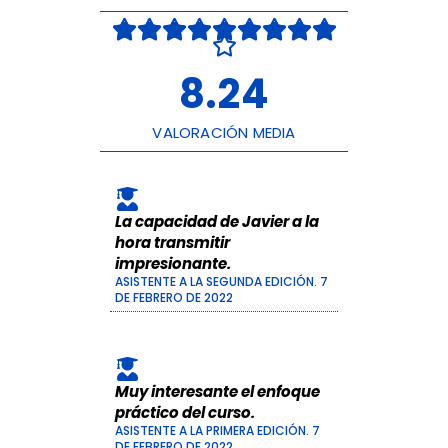
V









a

l
o
8.24
r
a
d
o
VALORACIÓN MEDIA
c
o
n
8
.
La capacidad de Javier a la
4
6
hora transmitir
d
impresionante.
e
ASISTENTE A LA SEGUNDA EDICIÓN. 7
1
DE FEBRERO DE 2022
0
Muy interesante el enfoque
práctico del curso.
ASISTENTE A LA PRIMERA EDICIÓN. 7
DE FEBRERO DE 2022