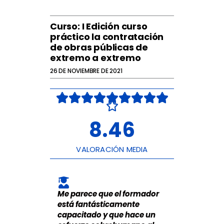
Curso: I Edición curso
práctico la contratación
de obras públicas de
extremo a extremo
26 DE NOVIEMBRE DE 2021
V









a

l
o
8.46
r
a
d
o
VALORACIÓN MEDIA
c
o
n
8
.
Me parece que el formador
4
6
está fantásticamente
d
capacitado y que hace un
e