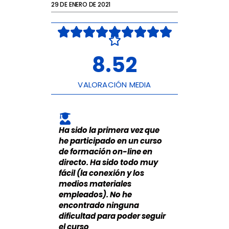
29 DE ENERO DE 2021
V









a

l
o
8.52
r
a
d
o
VALORACIÓN MEDIA
c
o
n
8
.
Ha sido la primera vez que
5
2
he participado en un curso
d
de formación on-line en
e
directo. Ha sido todo muy
1
0
fácil (la conexión y los
medios materiales
empleados). No he
encontrado ninguna
dificultad para poder seguir
el curso