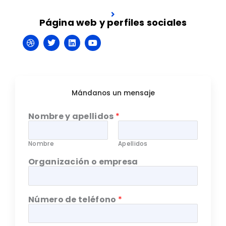
Página web y perfiles sociales
D
T
L
Y
r
w
i
o
i
i
n
u
b
t
k
t
b
t
e
u
b
e
d
b
l
r
i
e
Mándanos un mensaje
e
n
Nombre y apellidos
*
Nombre
Apellidos
Organización o empresa
Número de teléfono
*