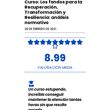
Curso: Los fondos para la
Recuperación,
Transformación y
Resiliencia: análisis
normativo
26 DE FEBRERO DE 2021
V









a

l
o
8.99
r
a
d
o
VALORACIÓN MEDIA
c
o
n
8
.
Un curso estupendo,
9
9
increíble conseguir
d
mantener la atención tantas
e
horas sin que resulte
1
0
pesado.