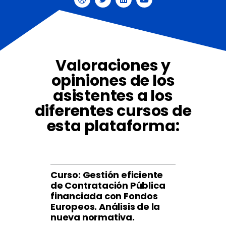
D
T
L
Y
r
w
i
o
i
i
n
u
b
t
k
t
b
t
e
u
b
e
d
b
l
r
i
e
e
n
Valoraciones y
opiniones de los
asistentes a los
diferentes cursos de
esta plataforma:
Curso: Gestión eficiente
de Contratación Pública
financiada con Fondos
Europeos. Análisis de la
nueva normativa.