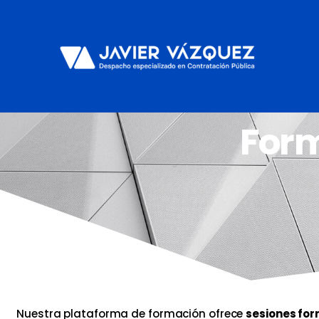
Ir
al
contenido
Form
Nuestra plataforma de formación ofrece
sesiones for