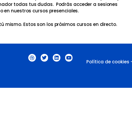
rmador todas tus dudas. Podrás acceder a sesiones
 en nuestros cursos presenciales.
tú mismo. Estos son los próximos cursos en directo.
D
T
L
Y
r
w
i
o
Política de cookies
i
i
n
u
b
t
k
t
b
t
e
u
b
e
d
b
l
r
i
e
e
n