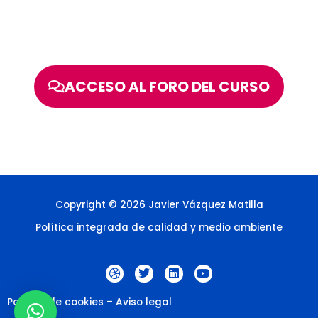
ACCESO AL FORO DEL CURSO
Copyright © 2026 Javier Vázquez Matilla
Política integrada de calidad y medio ambiente
D
T
L
Y
r
w
i
o
i
i
n
u
b
t
k
t
Política de cookies
–
Aviso legal
b
t
e
u