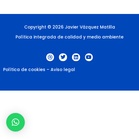
Copyright © 2026 Javier Vázquez Matilla
Política integrada de calidad y medio ambiente
D
T
L
Y
r
w
i
o
i
i
n
u
b
t
k
t
Política de cookies
–
Aviso legal
b
t
e
u
b
e
d
b
l
r
i
e
e
n