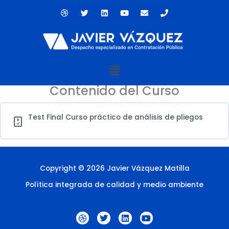
Ir
D
T
L
Y
E
P
al
r
w
i
o
n
h
contenido
i
i
n
u
v
o
b
t
k
t
e
n
b
t
e
u
l
e
b
e
d
b
o
l
r
i
e
p
e
n
e
Menú
Contenido del Curso
Test Final Curso práctico de análisis de pliegos
Copyright © 2026 Javier Vázquez Matilla
Política integrada de calidad y medio ambiente
D
T
L
Y
r
w
i
o