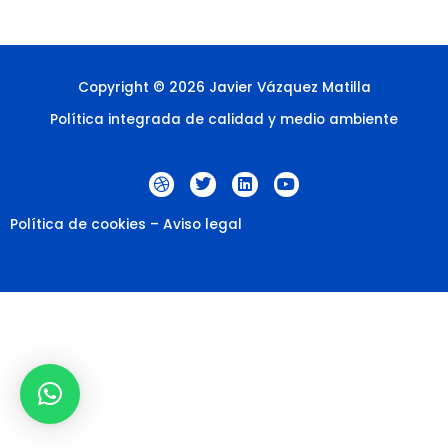
Copyright © 2026 Javier Vázquez Matilla
Política integrada de calidad y medio ambiente
D
T
L
Y
r
w
i
o
i
i
n
u
b
t
k
t
Política de cookies
–
Aviso legal
b
t
e
u
b
e
d
b
l
r
i
e
e
n