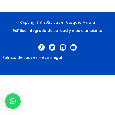
Copyright © 2026 Javier Vázquez Matilla
Política integrada de calidad y medio ambiente
D
T
L
Y
r
w
i
o
i
i
n
u
b
t
k
t
Política de cookies
–
Aviso legal
b
t
e
u
b
e
d
b
l
r
i
e
e
n