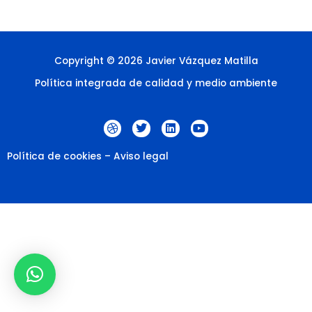
Copyright © 2026 Javier Vázquez Matilla
Política integrada de calidad y medio ambiente
D
T
L
Y
r
w
i
o
i
i
n
u
b
t
k
t
Política de cookies
–
Aviso legal
b
t
e
u
b
e
d
b
l
r
i
e
e
n