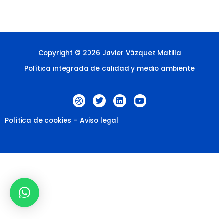
Copyright © 2026 Javier Vázquez Matilla
Política integrada de calidad y medio ambiente
D
T
L
Y
r
w
i
o
i
i
n
u
b
t
k
t
Política de cookies
–
Aviso legal
b
t
e
u
b
e
d
b
l
r
i
e
e
n