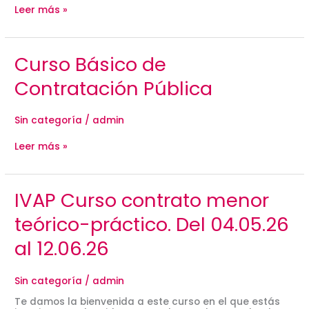
ética
Leer más »
en
la
compra
pública
Curso
Curso Básico de
Básico
de
Contratación Pública
Contratación
Pública
Sin categoría
/
admin
Leer más »
IVAP
IVAP Curso contrato menor
Curso
contrato
teórico-práctico. Del 04.05.26
menor
teórico-
al 12.06.26
práctico.
Del
04.05.26
Sin categoría
/
admin
al
12.06.26
Te damos la bienvenida a este curso en el que estás