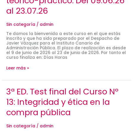
teórico-práctico. Del 09.06.26
menor
teórico-
al 23.07.26
práctico.
Del
09.06.26
Sin categoría
/
admin
al
23.07.26
Te damos la bienvenida a este curso en el que estás
inscrito y que ha sido preparado por el Despacho de
Javier Vázquez para el Instituto Canario de
Administración Pública. El plazo de realización es desde
el 9 de junio de 2026 al 23 de junio de 2026. Por tanto el
curso finaliza en: Días Horas
Leer más »
3ª
3ª ED. Test final del Curso Nº
ED.
Test
13: Integridad y ética en la
final
del
compra pública
Curso
Nº
13:
Sin categoría
/
admin
Integridad
y