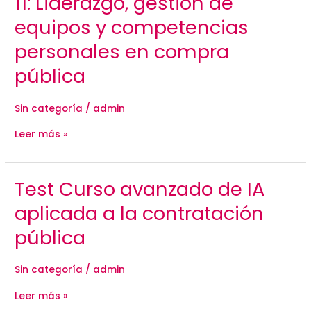
11: Liderazgo, gestión de
final
del
equipos y competencias
Curso
Nº
personales en compra
11:
Liderazgo,
pública
gestión
de
equipos
y
Sin categoría
/
admin
competencias
personales
Leer más »
en
compra
pública
Test
Test Curso avanzado de IA
Curso
avanzado
aplicada a la contratación
de
IA
pública
aplicada
a
la
Sin categoría
/
admin
contratación
pública
Leer más »