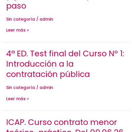
paso
participar
y
ganar
licitaciones
Sin categoría
/
admin
paso
a
Leer más »
paso
4ª
4ª ED. Test final del Curso Nº 1:
ED.
Test
Introducción a la
final
del
contratación pública
Curso
Nº
1:
Sin categoría
/
admin
Introducción
a
la
Leer más »
contratación
pública
ICAP.
ICAP. Curso contrato menor
Curso
contrato