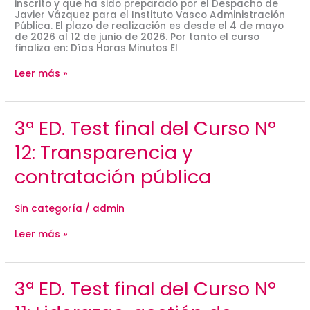
inscrito y que ha sido preparado por el Despacho de
Javier Vázquez para el Instituto Vasco Administración
Pública. El plazo de realización es desde el 4 de mayo
de 2026 al 12 de junio de 2026. Por tanto el curso
finaliza en: Días Horas Minutos El
Leer más »
3ª
3ª ED. Test final del Curso Nº
ED.
Test
12: Transparencia y
final
del
contratación pública
Curso
Nº
12:
Sin categoría
/
admin
Transparencia
y
contratación
Leer más »
pública
3ª
3ª ED. Test final del Curso Nº
ED.
Test