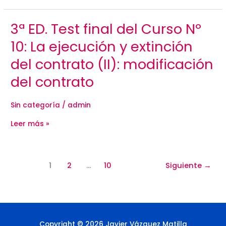
3ª
3ª ED. Test final del Curso Nº
ED.
Test
10: La ejecución y extinción
final
del
del contrato (II): modificación
Curso
Nº
del contrato
10:
La
ejecución
y
Sin categoría
/
admin
extinción
del
Leer más »
contrato
(II):
modificación
del
contrato
1
2
…
10
Siguiente
→
Copyright © 2026 Javier Vázquez Matilla