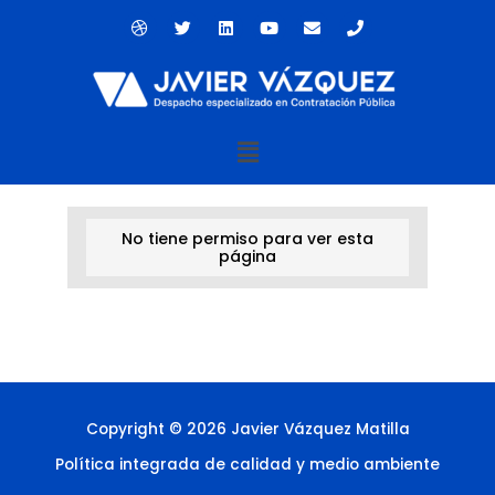
Ir
D
T
L
Y
E
P
al
r
w
i
o
n
h
contenido
i
i
n
u
v
o
b
t
k
t
e
n
b
t
e
u
l
e
b
e
d
b
o
l
r
i
e
p
e
n
e
Menú
No tiene permiso para ver esta
página
Copyright © 2026 Javier Vázquez Matilla
Política integrada de calidad y medio ambiente